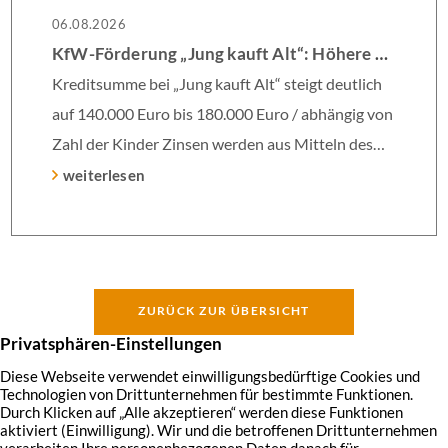
06.08.2026
KfW-Förderung „Jung kauft Alt“: Höhere Kredite ab August 2026
Kreditsumme bei „Jung kauft Alt“ steigt deutlich
auf 140.000 Euro bis 180.000 Euro / abhängig von
Zahl der Kinder Zinsen werden aus Mitteln des
Bundes verbilligt: Heutiger Zins bei 0,53 Prozent
weiterlesen
effektiv bei 35 Jahren Laufzeit und 10 Jahren
Zinsbindung Antragstellende verpflichten sich zu
energetischer Sanierung binnen 54 Monaten nach
Förderzusage / Sanierung in Einzelmaßnahmen
ZURÜCK ZUR ÜBERSICHT
[…]