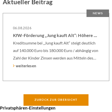
Aktueller Beitrag
NEWS
06.08.2026
KfW-Förderung „Jung kauft Alt“: Höhere Kredite ab August 2026
Kreditsumme bei „Jung kauft Alt“ steigt deutlich
auf 140.000 Euro bis 180.000 Euro / abhängig von
Zahl der Kinder Zinsen werden aus Mitteln des
Bundes verbilligt: Heutiger Zins bei 0,53 Prozent
weiterlesen
effektiv bei 35 Jahren Laufzeit und 10 Jahren
Zinsbindung Antragstellende verpflichten sich zu
energetischer Sanierung binnen 54 Monaten nach
Förderzusage / Sanierung in Einzelmaßnahmen
ZURÜCK ZUR ÜBERSICHT
[…]