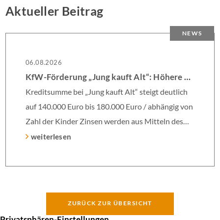
Aktueller Beitrag
NEWS
06.08.2026
KfW-Förderung „Jung kauft Alt“: Höhere Kredite ab August 2026
Kreditsumme bei „Jung kauft Alt“ steigt deutlich
auf 140.000 Euro bis 180.000 Euro / abhängig von
Zahl der Kinder Zinsen werden aus Mitteln des
Bundes verbilligt: Heutiger Zins bei 0,53 Prozent
weiterlesen
effektiv bei 35 Jahren Laufzeit und 10 Jahren
Zinsbindung Antragstellende verpflichten sich zu
energetischer Sanierung binnen 54 Monaten nach
Förderzusage / Sanierung in Einzelmaßnahmen
ZURÜCK ZUR ÜBERSICHT
[…]