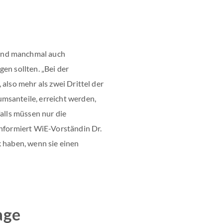
und manchmal auch
en sollten. „Bei der
also mehr als zwei Drittel der
msanteile, erreicht werden,
falls müssen nur die
informiert WiE-Vorständin Dr.
k haben, wenn sie einen
age