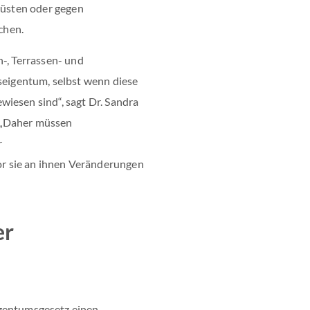
urüsten oder gegen
chen.
n-, Terrassen- und
igentum, selbst wenn diese
iesen sind“, sagt Dr. Sandra
 „Daher müssen
r
 sie an ihnen Veränderungen
er
entumsgesetz einen