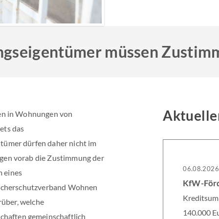
ngseigentümer müssen Zustim
Aktuelle
hen in Wohnungen von
ets das
ümer dürfen daher nicht im
gen vorab die Zustimmung der
06.08.202
 eines
aucherschutzverband Wohnen
Kreditsumm
rüber, welche
140.000 Eu
aften gemeinschaftlich