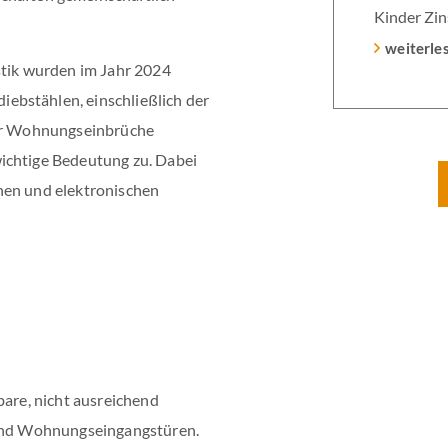
Kinder Zin
Heutiger Z
weiterle
stik wurden im Jahr 2024
Laufzeit u
ebstählen, einschließlich der
verpflicht
der Wohnungseinbrüche
Monaten na
ichtige Bedeutung zu. Dabei
Einzelmaß
hen und elektronischen
bare, nicht ausreichend
 und Wohnungseingangstüren.