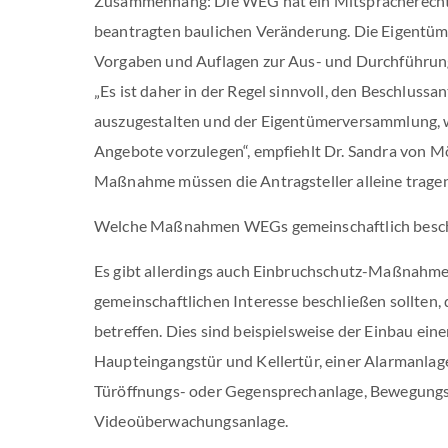
Zusammenhang: Die WEG hat ein Mitspracherecht 
beantragten baulichen Veränderung. Die Eigentü
Vorgaben und Auflagen zur Aus- und Durchführung
„Es ist daher in der Regel sinnvoll, den Beschlussa
auszugestalten und der Eigentümerversammlung, 
Angebote vorzulegen“, empfiehlt Dr. Sandra von Möl
Maßnahme müssen die Antragsteller alleine tragen
Welche Maßnahmen WEGs gemeinschaftlich beschl
Es gibt allerdings auch Einbruchschutz-Maßnahm
gemeinschaftlichen Interesse beschließen sollten, 
betreffen. Dies sind beispielsweise der Einbau e
Haupteingangstür und Kellertür, einer Alarmanlage
Türöffnungs- oder Gegensprechanlage, Bewegungs
Videoüberwachungsanlage.