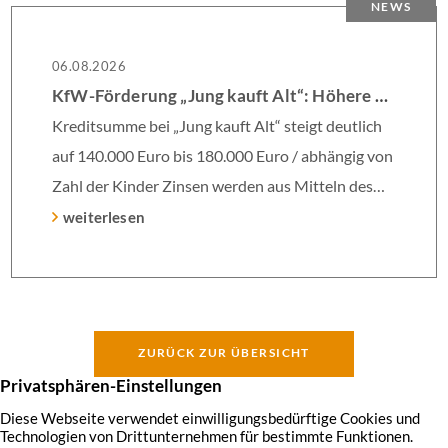
NEWS
06.08.2026
KfW-Förderung „Jung kauft Alt“: Höhere Kredite ab August 2026
Kreditsumme bei „Jung kauft Alt“ steigt deutlich
auf 140.000 Euro bis 180.000 Euro / abhängig von
Zahl der Kinder Zinsen werden aus Mitteln des
Bundes verbilligt: Heutiger Zins bei 0,53 Prozent
weiterlesen
effektiv bei 35 Jahren Laufzeit und 10 Jahren
Zinsbindung Antragstellende verpflichten sich zu
energetischer Sanierung binnen 54 Monaten nach
Förderzusage / Sanierung in Einzelmaßnahmen
ZURÜCK ZUR ÜBERSICHT
[…]