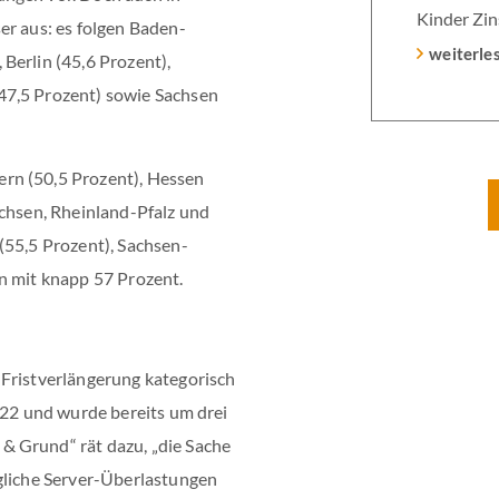
Kinder Zin
er aus: es folgen Baden-
Heutiger Z
weiterle
Berlin (45,6 Prozent),
Laufzeit u
47,5 Prozent) sowie Sachsen
verpflicht
Monaten na
rn (50,5 Prozent), Hessen
Einzelmaß
achsen, Rheinland-Pfalz und
(55,5 Prozent), Sachsen-
n mit knapp 57 Prozent.
 Fristverlängerung kategorisch
022 und wurde bereits um drei
& Grund“ rät dazu, „die Sache
ögliche Server-Überlastungen