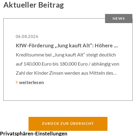
Aktueller Beitrag
NEWS
06.08.2026
KfW-Förderung „Jung kauft Alt“: Höhere Kredite ab August 2026
Kreditsumme bei „Jung kauft Alt“ steigt deutlich
auf 140.000 Euro bis 180.000 Euro / abhängig von
Zahl der Kinder Zinsen werden aus Mitteln des
Bundes verbilligt: Heutiger Zins bei 0,53 Prozent
weiterlesen
effektiv bei 35 Jahren Laufzeit und 10 Jahren
Zinsbindung Antragstellende verpflichten sich zu
energetischer Sanierung binnen 54 Monaten nach
Förderzusage / Sanierung in Einzelmaßnahmen
ZURÜCK ZUR ÜBERSICHT
[…]