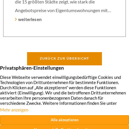
die 15 größten Städte zeigt, wie stark die
Angebotspreise von Eigentumswohnungen mit
zunehmender Entfernung sinken:
weiterlesen
ZURÜCK ZUR ÜBERSICHT
Hirschmann Immobilien GmbH
Impressum
Datenschutzhinweise
Widerrufsrecht
AGB