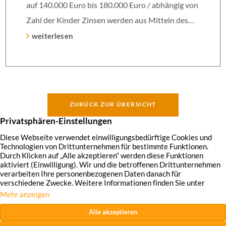
auf 140.000 Euro bis 180.000 Euro / abhängig von
Zahl der Kinder Zinsen werden aus Mitteln des
Bundes verbilligt: Heutiger Zins bei 0,53 Prozent
weiterlesen
effektiv bei 35 Jahren Laufzeit und 10 Jahren
Zinsbindung Antragstellende verpflichten sich zu
energetischer Sanierung binnen 54 Monaten nach
Förderzusage / Sanierung in Einzelmaßnahmen
ZURÜCK ZUR ÜBERSICHT
[…]
Hirschmann Immobilien GmbH
Impressum
Datenschutzhinweise
Widerrufsrecht
AGB