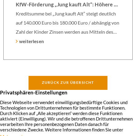
KfW-Förderung „Jung kauft Alt“: Höhere Kredite ab August 2026
Kreditsumme bei „Jung kauft Alt“ steigt deutlich
auf 140.000 Euro bis 180.000 Euro / abhängig von
Zahl der Kinder Zinsen werden aus Mitteln des
Bundes verbilligt: Heutiger Zins bei 0,53 Prozent
weiterlesen
effektiv bei 35 Jahren Laufzeit und 10 Jahren
Zinsbindung Antragstellende verpflichten sich zu
energetischer Sanierung binnen 54 Monaten nach
Förderzusage / Sanierung in Einzelmaßnahmen
ZURÜCK ZUR ÜBERSICHT
[…]