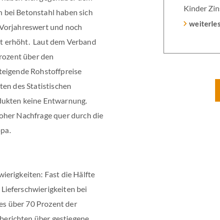
Kinder Zin
 bei Betonstahl haben sich
Heutiger Z
weiterle
 Vorjahreswert und noch
Laufzeit u
t erhöht. Laut dem Verband
verpflicht
Prozent über den
Monaten na
teigende Rohstoffpreise
Einzelmaß
ten des Statistischen
dukten keine Entwarnung.
oher Nachfrage quer durch die
ppa.
erigkeiten: Fast die Hälfte
Lieferschwierigkeiten bei
 es über 70 Prozent der
erichten über gestiegene