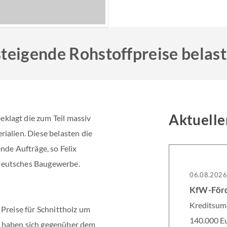
teigende Rohstoffpreise belas
Aktuelle
klagt die zum Teil massiv
ialien. Diese belasten die
nde Aufträge, so Felix
Deutsches Baugewerbe.
06.08.202
Kreditsumm
 Preise für Schnittholz um
140.000 Eu
d haben sich gegenüber dem