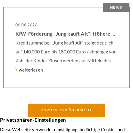
NEWS
06.08.2026
KfW-Förderung „Jung kauft Alt“: Höhere Kredite ab August 2026
Kreditsumme bei „Jung kauft Alt“ steigt deutlich
auf 140.000 Euro bis 180.000 Euro / abhängig von
Zahl der Kinder Zinsen werden aus Mitteln des
Bundes verbilligt: Heutiger Zins bei 0,53 Prozent
weiterlesen
effektiv bei 35 Jahren Laufzeit und 10 Jahren
Zinsbindung Antragstellende verpflichten sich zu
energetischer Sanierung binnen 54 Monaten nach
Förderzusage / Sanierung in Einzelmaßnahmen
ZURÜCK ZUR ÜBERSICHT
[…]