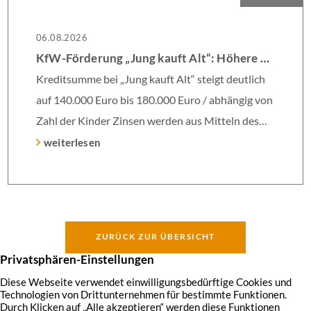
06.08.2026
KfW-Förderung „Jung kauft Alt“: Höhere Kredite ab August 2026
Kreditsumme bei „Jung kauft Alt“ steigt deutlich
auf 140.000 Euro bis 180.000 Euro / abhängig von
Zahl der Kinder Zinsen werden aus Mitteln des
Bundes verbilligt: Heutiger Zins bei 0,53 Prozent
weiterlesen
effektiv bei 35 Jahren Laufzeit und 10 Jahren
Zinsbindung Antragstellende verpflichten sich zu
energetischer Sanierung binnen 54 Monaten nach
Förderzusage / Sanierung in Einzelmaßnahmen
ZURÜCK ZUR ÜBERSICHT
[…]