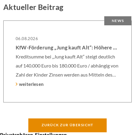
Aktueller Beitrag
NEWS
06.08.2026
KfW-Förderung „Jung kauft Alt“: Höhere Kredite ab August 2026
Kreditsumme bei „Jung kauft Alt“ steigt deutlich
auf 140.000 Euro bis 180.000 Euro / abhängig von
Zahl der Kinder Zinsen werden aus Mitteln des
Bundes verbilligt: Heutiger Zins bei 0,53 Prozent
weiterlesen
effektiv bei 35 Jahren Laufzeit und 10 Jahren
Zinsbindung Antragstellende verpflichten sich zu
energetischer Sanierung binnen 54 Monaten nach
Förderzusage / Sanierung in Einzelmaßnahmen
ZURÜCK ZUR ÜBERSICHT
[…]