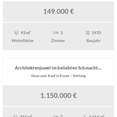
149.000 €
93 m²
3
1970
Wohnfläche
Zimmer
Baujahr
Architektenjuwel im beliebten Schmachtenbergviertel
Haus zum Kauf in Essen – Kettwig
1.150.000 €
234 m²
7
1.616 m²