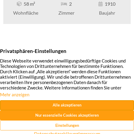
58 m²
2
1910
Wohnfläche
Zimmer
Baujahr
3
1
2
4
5
…
31
Hirschmann Immobilien GmbH
Impressum
Datenschutzhinweise
Widerrufsrecht
AGB